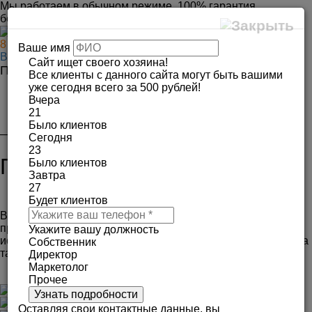
Мы работаем в обычном режиме.
100% гарантия
безопасности!
8 (495) 236-86-96
Ваше имя
Вам перезвонить?
Сайт ищет своего хозяина!
Предоплата всего от 10%
Все клиенты с данного сайта могут быть вашими
уже сегодня всего за 500 рублей!
Меню сайта
Мен
Вчера
21
Было клиентов
— У нас дешевле!
Сегодня
Потому что у нас
23
50%
Пластиковые окна фото
Было клиентов
заказов по
Завтра
рекомендации.
27
Будет клиентов
В данном разделе Вы можете посмотреть реализованные
проекты по остеклению, убедиться в высоком качестве
Укажите вашу должность
исполнения и аккуратности специалистов "Окна Эконом", а
Собственник
также подобрать подходящие варианты
Директор
Маркетолог
Прочее
Оставляя свои контактные данные, вы