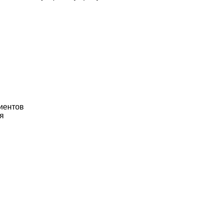
иентов
я