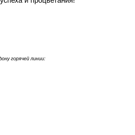
 успеха и процветания!
ону горячей линии: